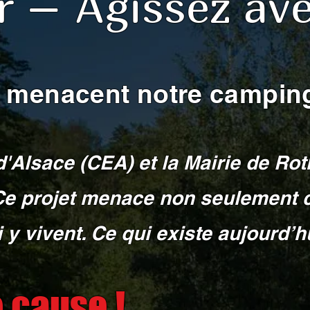
r – Agissez ave
on menacent notre campin
sace (CEA) et la Mairie de Rotha
e projet menace non seulement ce
 vivent. Ce qui existe aujourd’hu
 cause !