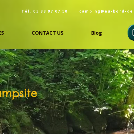
Tél. 03 88 97 07 50
camping@au-bord-de
ES
CONTACT US
Blog
ampsite