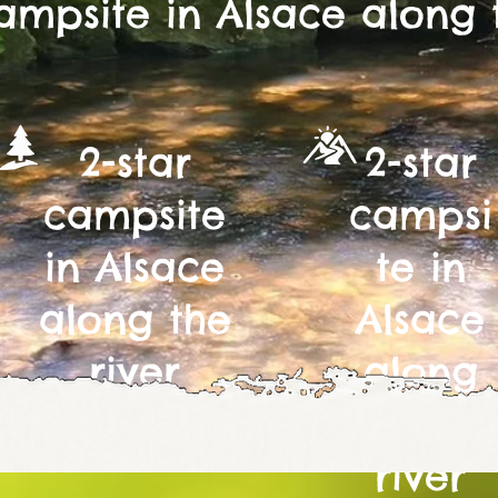
ampsite in Alsace along 
2-star
2-star
campsite
campsi
in Alsace
te in
along the
Alsace
river
along
the
river