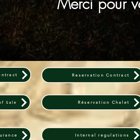
Merci pour vo
ontract
Reservation Contract
of Sale
Réservation Chalet
surance
Internal regulations