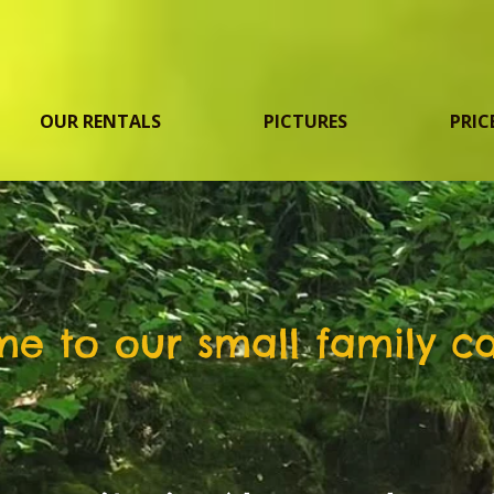
OUR RENTALS
PICTURES
PRIC
e to our small family c