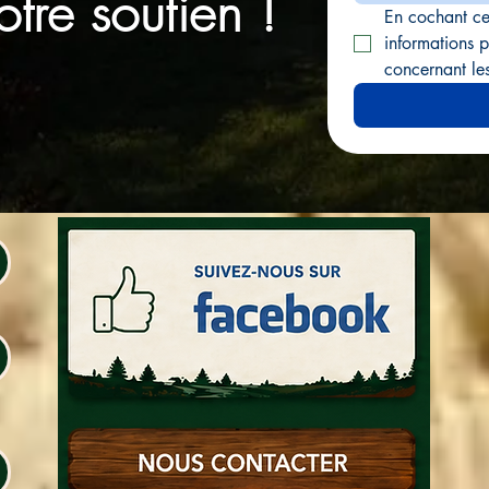
tre soutien !
En cochant cet
informations p
concernant le