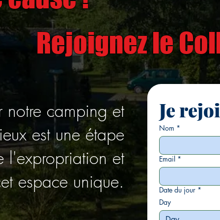
Rejoignez le Coll
Je rejo
r notre camping et
ieux est une étape
Nom
*
e l'expropriation et
Email
*
cet espace unique.
Date du jour
*
Day