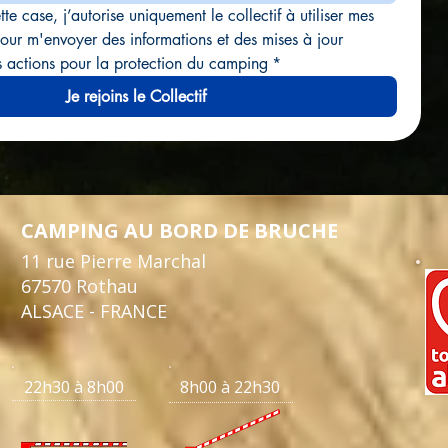
te case, j’autorise uniquement le collectif à utiliser mes 
our m'envoyer des informations et des mises à jour 
s actions pour la protection du camping
*
Je rejoins le Collectif
CAMPING AU BORD DE BRUCHE
11 rue Pierre Marchal
67570 Rothau
ALSACE - FRANCE
22h30 à 8h00 8h00 à 22h30