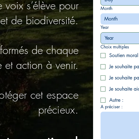
e voix s’élève pour
Month
t de biodiversité.
Month
Year
nformés de chaque
Choix multiples
Soutien moral
et action à venir.
Je souhaite pa
Je souhaite p
Je souhaite ai
otéger cet espace
Autre :
précieux.
A préciser :