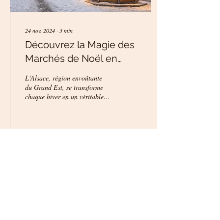
24 nov. 2024
∙
3
min
Découvrez la Magie des
Marchés de Noël en
Alsace : Un Voyage
L'Alsace, région envoûtante
Féérique
du Grand Est, se transforme
chaque hiver en un véritable
conte de Noël. Ses villages et
ses villes se parent...
49
1
5
Voir plus
CAMPING AU BORD DE BRUCHE