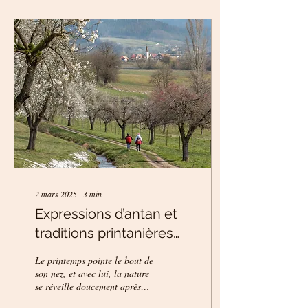
2 mars 2025
∙
3
min
Expressions d’antan et
traditions printanières
en Alsace : un voyage
Le printemps pointe le bout de
dans le temps
son nez, et avec lui, la nature
se réveille doucement après
les frimas de l’hiver. En