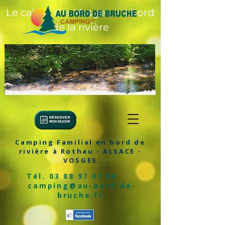
Le calme des Vosges, au bord
de la rivière
Camping Familial en bord de
rivière à Rothau - ALSACE -
VOSGES
Tél.
03 88 97 07 50
camping@au-bord-de-
bruche.fr