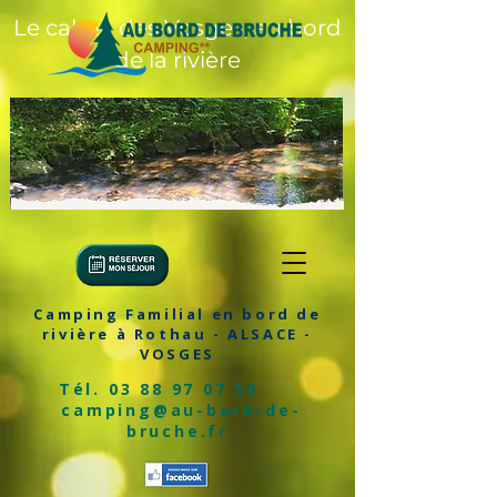
Le calme des Vosges, au bord
de la rivière
Camping Familial en bord de
rivière à Rothau - ALSACE -
VOSGES
Tél.
03 88 97 07 50
camping@au-bord-de-
bruche.fr