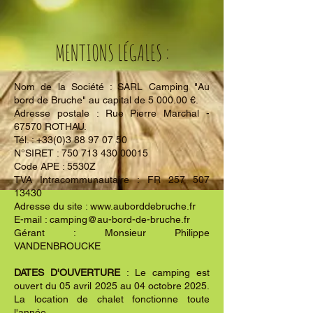
MENTIONS LÉGALES :
Nom de la Société : SARL Camping "Au
bord de Bruche" au capital de 5 000.00 €.
Adresse postale : Rue Pierre Marchal -
67570 ROTHAU.
Tél. :
+33(0)3 88 97 07 50
N°SIRET :
750 713 430 00015
Code APE : 5530Z
TVA Intracommunautaire : FR
257 507
13430
Adresse du site :
www.auborddebruche.fr
E-mail :
camping@au-bord-de-bruche.fr
Gérant : Monsieur Philippe
VANDENBROUCKE
DATES D'OUVERTURE
: Le camping est
ouvert du 05 avril 2025 au 04 octobre 2025.
La location de chalet fonctionne toute
l'année.