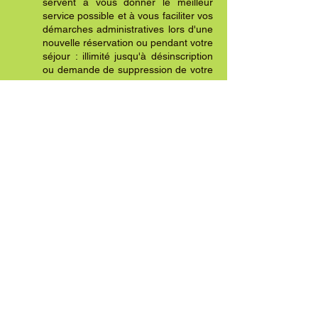
servent à vous donner le meilleur
service possible et à vous faciliter vos
démarches administratives lors d'une
nouvelle réservation ou pendant votre
séjour : illimité jusqu'à désinscription
ou demande de suppression de votre
part.
Il s'agit principalement de toutes les
données que vous nous transmettez
lors d'une réservation.
> Vos demandes de renseignements :
illimité jusqu'à désinscription ou
demande de suppression de votre
part.
> Vos nom, prénom, adresse e-mail,
repris dans notre liste de contacts
pour e-mailings, sont conservés
jusqu'à désinscription ou demande de
suppression de votre part.
> Factures : conservation légale
pendant 10 ans à partir de la clôture
de l'exercice.
> Les données anonymes
enregistrées par Google Analytics