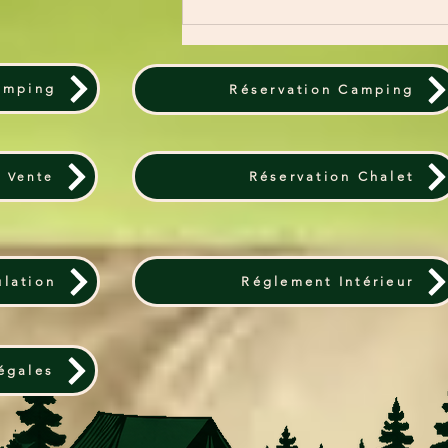
amping
Réservation Camping
e Vente
Réservation Chalet
lation
Réglement Intérieur
égales