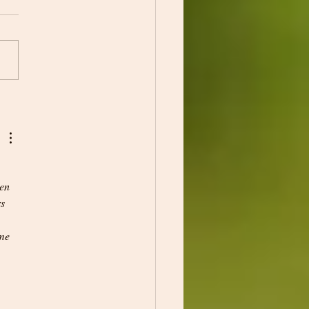
ez la Magie des Marchés de Noël en
: Un Voyage Féérique
en 
s 
me 