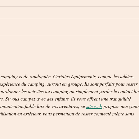
Les défis d’un petit camping : une aventure
Découvr
humaine
Alsace 
de camping et de randonnée. Certains équipements, comme les talkies-
xpérience du camping, surtout en groupe. Ils sont parfaits pour rester 
oordonner les activités au camping ou simplement garder le contact lor
es. Si vous campez avec des enfants, ils vous offrent une tranquillité 
munication fiable lors de vos aventures, ce 
site web
 propose une gam
tilisation en extérieur, vous permettant de rester connecté même sans 