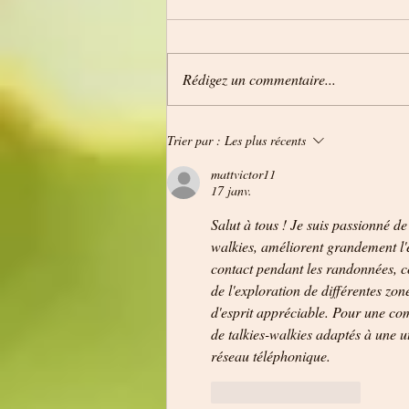
Rédigez un commentaire...
Expressions d’antan et traditions printanières
Trier par :
Les plus récents
en Alsace : un voyage dans le temps
mattvictor11
17 janv.
Salut à tous ! Je suis passionné 
walkies, améliorent grandement l'e
contact pendant les randonnées, c
de l'exploration de différentes zon
d'esprit appréciable. Pour une com
de talkies-walkies adaptés à une u
réseau téléphonique.
J'aime
Répondre